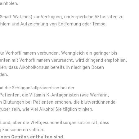
einholen.
 Smart Watches) zur Verfügung, um körperliche Aktivitäten zu
ählern und Aufzeichnung von Entfernung oder Tempo.
ür Vorhofflimmern verbunden. Wenngleich ein geringer bis
enten mit Vorhofflimmern verursacht, wird dringend empfohlen,
en, dass Alkoholkonsum bereits in niedrigen Dosen
den.
 die Schlaganfallprävention bei der
atienten, die Vitamin K-Antagonisten (wie Warfarin,
n Blutungen bei Patienten erhöhen, die blutverdünnende
ber sein, wie viel Alkohol Sie täglich trinken.
and, aber die Weltgesundheitsorganisation rät, dass
g konsumieren sollten.
 einem Getränk enthalten sind.