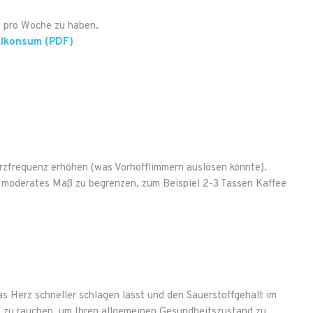
e pro Woche zu haben.
holkonsum (PDF)
Herzfrequenz erhöhen (was Vorhofflimmern auslösen könnte).
n moderates Maß zu begrenzen, zum Beispiel 2-3 Tassen Kaffee
as Herz schneller schlagen lässt und den Sauerstoffgehalt im
cht zu rauchen, um Ihren allgemeinen Gesundheitszustand zu