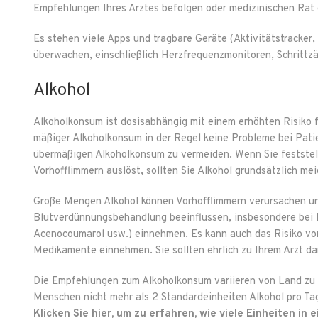
Empfehlungen Ihres Arztes befolgen oder medizinischen Rat 
Es stehen viele Apps und tragbare Geräte (Aktivitätstracker,
überwachen, einschließlich Herzfrequenzmonitoren, Schrittz
Alkohol
Alkoholkonsum ist dosisabhängig mit einem erhöhten Risiko f
mäßiger Alkoholkonsum in der Regel keine Probleme bei Pati
übermäßigen Alkoholkonsum zu vermeiden. Wenn Sie feststell
Vorhofflimmern auslöst, sollten Sie Alkohol grundsätzlich mei
Große Mengen Alkohol können Vorhofflimmern verursachen und
Blutverdünnungsbehandlung beeinflussen, insbesondere bei P
Acenocoumarol usw.) einnehmen. Es kann auch das Risiko vo
Medikamente einnehmen. Sie sollten ehrlich zu Ihrem Arzt darü
Die Empfehlungen zum Alkoholkonsum variieren von Land zu L
Menschen nicht mehr als 2 Standardeinheiten Alkohol pro Ta
Klicken Sie hier, um zu erfahren, wie viele Einheiten in