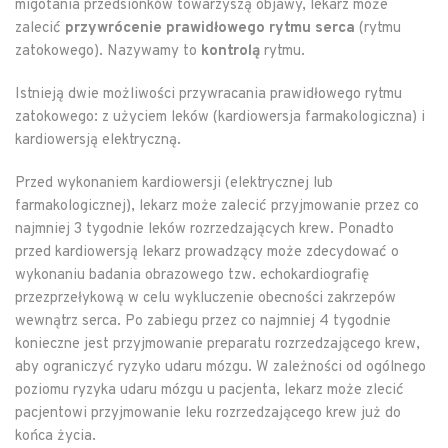
migotania przedsionków towarzyszą objawy, lekarz może
zalecić
przywrócenie prawidłowego rytmu serca
(rytmu
zatokowego). Nazywamy to
kontrolą
rytmu.
Istnieją dwie możliwości przywracania prawidłowego rytmu
zatokowego: z użyciem leków (kardiowersja farmakologiczna) i
kardiowersją elektryczną.
Przed wykonaniem kardiowersji (elektrycznej lub
farmakologicznej), lekarz może zalecić przyjmowanie przez co
najmniej 3 tygodnie leków rozrzedzających krew. Ponadto
przed kardiowersją lekarz prowadzący może zdecydować o
wykonaniu badania obrazowego tzw. echokardiografię
przezprzełykową w celu wykluczenie obecności zakrzepów
wewnątrz serca. Po zabiegu przez co najmniej 4 tygodnie
konieczne jest przyjmowanie preparatu rozrzedzającego krew,
aby ograniczyć ryzyko udaru mózgu. W zależności od ogólnego
poziomu ryzyka udaru mózgu u pacjenta, lekarz może zlecić
pacjentowi przyjmowanie leku rozrzedzającego krew już do
końca życia.