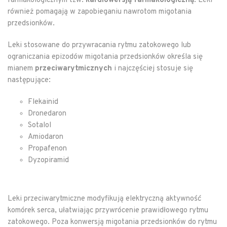
farmakologicznym tzw.
kardiowersją farmakologiczną
. Leki
również pomagają w zapobieganiu nawrotom migotania
przedsionków.
Leki stosowane do przywracania rytmu zatokowego lub
ograniczania epizodów migotania przedsionków określa się
mianem
przeciwarytmicznych
i najczęściej stosuje się
następujące:
Flekainid
Dronedaron
Sotalol
Amiodaron
Propafenon
Dyzopiramid
Leki przeciwarytmiczne modyfikują elektryczną aktywność
komórek serca, ułatwiając przywrócenie prawidłowego rytmu
zatokowego. Poza konwersją migotania przedsionków do rytmu