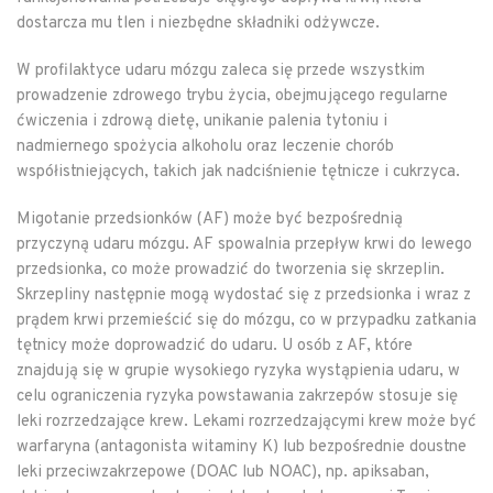
dostarcza mu tlen i niezbędne składniki odżywcze.
W profilaktyce udaru mózgu zaleca się przede wszystkim
prowadzenie zdrowego trybu życia, obejmującego regularne
ćwiczenia i zdrową dietę, unikanie palenia tytoniu i
nadmiernego spożycia alkoholu oraz leczenie chorób
współistniejących, takich jak nadciśnienie tętnicze i cukrzyca.
Migotanie przedsionków (AF) może być bezpośrednią
przyczyną udaru mózgu. AF spowalnia przepływ krwi do lewego
przedsionka, co może prowadzić do tworzenia się skrzeplin.
Skrzepliny następnie mogą wydostać się z przedsionka i wraz z
prądem krwi przemieścić się do mózgu, co w przypadku zatkania
tętnicy może doprowadzić do udaru. U osób z AF, które
znajdują się w grupie wysokiego ryzyka wystąpienia udaru, w
celu ograniczenia ryzyka powstawania zakrzepów stosuje się
leki rozrzedzające krew. Lekami rozrzedzającymi krew może być
warfaryna (antagonista witaminy K) lub bezpośrednie doustne
leki przeciwzakrzepowe (DOAC lub NOAC), np. apiksaban,