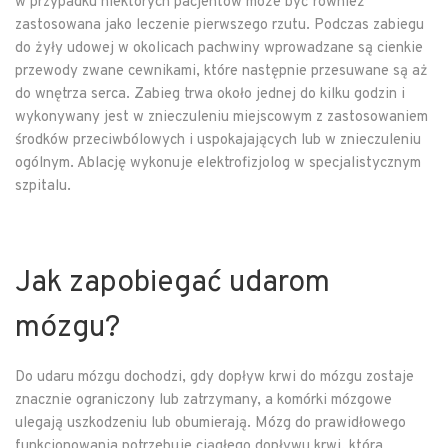
w przypadku niektórych pacjentów może być również
zastosowana jako leczenie pierwszego rzutu. Podczas zabiegu
do żyły udowej w okolicach pachwiny wprowadzane są cienkie
przewody zwane cewnikami, które następnie przesuwane są aż
do wnętrza serca. Zabieg trwa około jednej do kilku godzin i
wykonywany jest w znieczuleniu miejscowym z zastosowaniem
środków przeciwbólowych i uspokajających lub w znieczuleniu
ogólnym. Ablację wykonuje elektrofizjolog w specjalistycznym
szpitalu.
Jak zapobiegać udarom
mózgu?
Do udaru mózgu dochodzi, gdy dopływ krwi do mózgu zostaje
znacznie ograniczony lub zatrzymany, a komórki mózgowe
ulegają uszkodzeniu lub obumierają. Mózg do prawidłowego
funkcjonowania potrzebuje ciągłego dopływu krwi, która