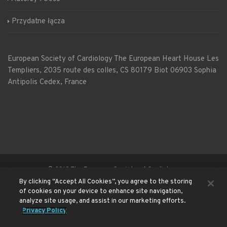
Przydatne łącza
European Society of Cardiology
The European Heart House
Les
Templiers, 2035 route des colles, CS 80179 Biot 06903 Sophia
Antipolis Cedex, France
© 2019 The European Society of Cardiology
By clicking “Accept All Cookies”, you agree to the storing
of cookies on your device to enhance site navigation,
Misja i Regulamin użytkowania
Polityka prywatności
analyze site usage, and assist in our marketing efforts.
Privacy Policy