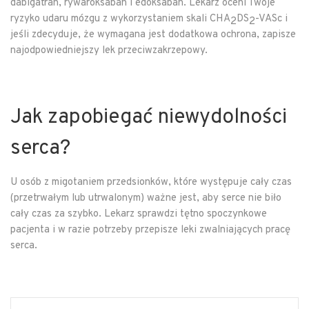
dabigatran, rywaroksaban i edoksaban. Lekarz oceni Twoje
ryzyko udaru mózgu z wykorzystaniem skali CHA
DS
-VASc i
2
2
jeśli zdecyduje, że wymagana jest dodatkowa ochrona, zapisze
najodpowiedniejszy lek przeciwzakrzepowy.
Jak zapobiegać niewydolności
serca?
U osób z migotaniem przedsionków, które występuje cały czas
(przetrwałym lub utrwalonym) ważne jest, aby serce nie biło
cały czas za szybko. Lekarz sprawdzi tętno spoczynkowe
pacjenta i w razie potrzeby przepisze leki zwalniających pracę
serca.