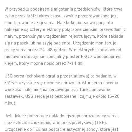
W przypadku podejrzenia migotania przedsionków, które trwa
tylko przez krótki okres czasu, zwykle przeprowadzane jest
monitorowanie akcji serca. Na klatkę piersiową pacjenta
naklejane są cztery elektrody połączone cienkimi przewodami z
małym, przenośnym urządzeniem rejestrującym, które zakłada
się na pasek lub na szyję pacjenta. Urządzenie monitoruje
pracę serca przez 24–48 godzin. W niektórych szpitalach od
niedawna stosuje się specjalny plaster EKG z wodoodpornym
klejem, który można nosić przez 7–14 dni.
USG serca (echokardiografia przezklatkowa) to badanie, w
którym uzyskuje się ruchome obrazy struktur serca i ocenia
wielkość i siłę mięśnia sercowego oraz funkcjonowanie
zastawek. USG serca jest bezbolesne i zajmuje około 15–20
minut.
Jeśli lekarz potrzebuje dokładniejszego obrazu pracy serca,
może zlecić echokardiografię przezprzełykową (TEE).
Urządzenie do TEE ma postać elastycznej sondy, która jest