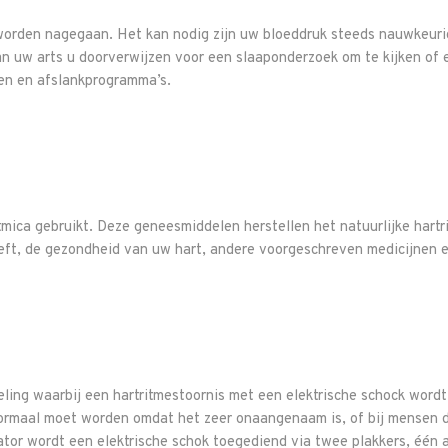
orden nagegaan. Het kan nodig zijn uw bloeddruk steeds nauwkeurig 
n uw arts u doorverwijzen voor een slaaponderzoek om te kijken of e
en en afslankprogramma’s.
itmica gebruikt. Deze geneesmiddelen herstellen het natuurlijke hart
heeft, de gezondheid van uw hart, andere voorgeschreven medicijnen 
deling waarbij een hartritmestoornis met een elektrische schock word
 normaal moet worden omdat het zeer onaangenaam is, of bij mensen di
lator wordt een elektrische schok toegediend via twee plakkers, één