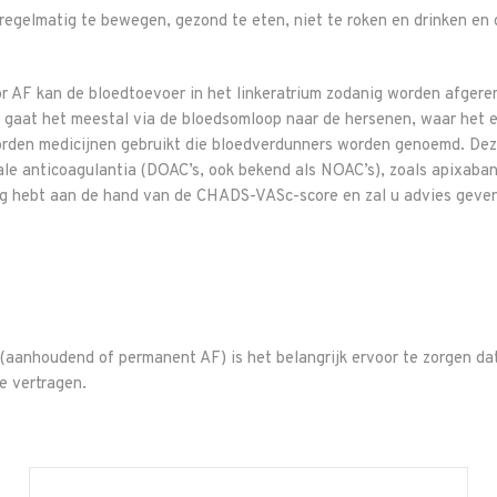
regelmatig te bewegen, gezond te eten, niet te roken en drinken en
or AF kan de bloedtoevoer in het linkeratrium zodanig worden afgere
 gaat het meestal via de bloedsomloop naar de hersenen, waar het e
orden medicijnen gebruikt die bloedverdunners worden genoemd. Deze
ale anticoagulantia (DOAC’s, ook bekend als NOAC’s), zoals apixaba
ig hebt aan de hand van de CHADS-VASc-score en zal u advies geven o
 (aanhoudend of permanent AF) is het belangrijk ervoor te zorgen dat 
e vertragen.