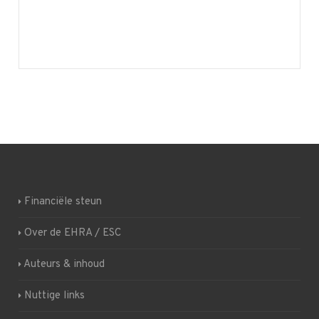
Financiële steun
Over de EHRA / ESC
Auteurs & inhoud
Nuttige links