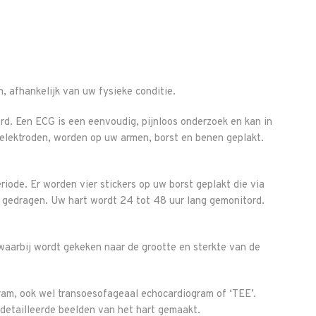
n, afhankelijk van uw fysieke conditie.
erd. Een ECG is een eenvoudig, pijnloos onderzoek en kan in
 elektroden, worden op uw armen, borst en benen geplakt.
iode. Er worden vier stickers op uw borst geplakt die via
 gedragen. Uw hart wordt 24 tot 48 uur lang gemonitord.
aarbij wordt gekeken naar de grootte en sterkte van de
ram, ook wel transoesofageaal echocardiogram of ‘TEE’.
edetailleerde beelden van het hart gemaakt.