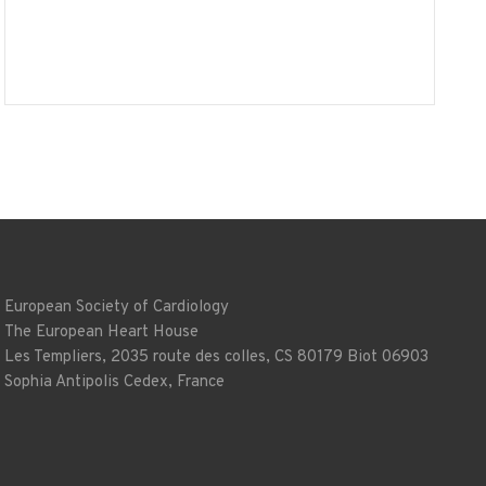
European Society of Cardiology
The European Heart House
Les Templiers, 2035 route des colles, CS 80179 Biot 06903
Sophia Antipolis Cedex, France