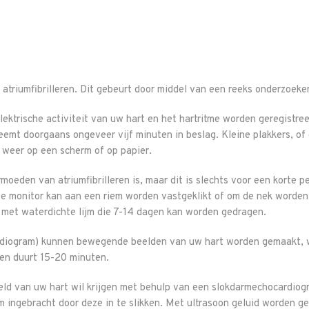
 atriumfibrilleren. Dit gebeurt door middel van een reeks onderzoeke
lektrische activiteit van uw hart en het hartritme worden geregistre
eemt doorgaans ongeveer vijf minuten in beslag. Kleine plakkers, of
n weer op een scherm of op papier.
eden van atriumfibrilleren is, maar dit is slechts voor een korte per
ze monitor kan aan een riem worden vastgeklikt of om de nek worden
 met waterdichte lijm die 7-14 dagen kan worden gedragen.
ardiogram) kunnen bewegende beelden van uw hart worden gemaakt, w
 en duurt 15-20 minuten.
eld van uw hart wil krijgen met behulp van een slokdarmechocardiog
m ingebracht door deze in te slikken. Met ultrasoon geluid worden g