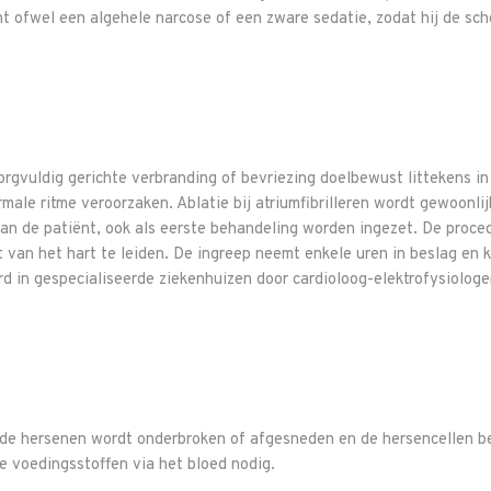
nt ofwel een algehele narcose of een zware sedatie, zodat hij de scho
zorgvuldig gerichte verbranding of bevriezing doelbewust littekens in
rmale ritme veroorzaken. Ablatie bij atriumfibrilleren wordt gewoon
van de patiënt, ook als eerste behandeling worden ingezet. De proce
 van het hart te leiden. De ingreep neemt enkele uren in beslag en 
d in gespecialiseerde ziekenhuizen door cardioloog-elektrofysiologe
 de hersenen wordt onderbroken of afgesneden en de hersencellen b
e voedingsstoffen via het bloed nodig.