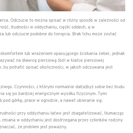
erca. Odczucie to można opisać w różny sposób w zależności od
ność, trudności w oddychaniu, ciężki oddech, a w
a lub odczucie podobne do tonięcia. Brak tchu może zostać
yskomfortem lub wrażeniem opasującego ściskania żeber, jednak
azywać na dławicę piersiową (ból w klatce piersiowej
y potrafić opisać okoliczności, w jakich odczuwana jest
nego. Czynności, z którymi normalnie dał(a)byś sobie bez trudu
wia się po bardziej energicznym wysiłku fizycznym. Tymi
pod górkę, prace w ogrodzie, a nawet ubieranie się.
udności przy oddychaniu łatwo jest zbagatelizować, tłumacząc
ak zmiana w oddychaniu jest dostrzegana przez członków rodziny
znaczać, że problem jest poważny.