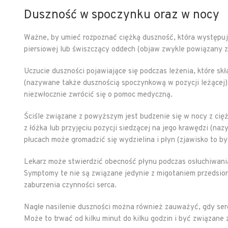
Duszność w spoczynku oraz w nocy
Ważne, by umieć rozpoznać ciężką duszność, która występuj
piersiowej lub świszczący oddech (objaw zwykle powiązany z 
Uczucie duszności pojawiające się podczas leżenia, które sk
(nazywane także dusznością spoczynkową w pozycji leżącej),
niezwłocznie zwrócić się o pomoc medyczną.
Ściśle związane z powyższym jest budzenie się w nocy z cięż
z łóżka lub przyjęciu pozycji siedzącej na jego krawędzi (
płucach może gromadzić się wydzielina i płyn (zjawisko to 
Lekarz może stwierdzić obecność płynu podczas osłuchiwania 
Symptomy te nie są związane jedynie z migotaniem przedsi
zaburzenia czynności serca.
Nagłe nasilenie duszności można również zauważyć, gdy ser
Może to trwać od kilku minut do kilku godzin i być związane