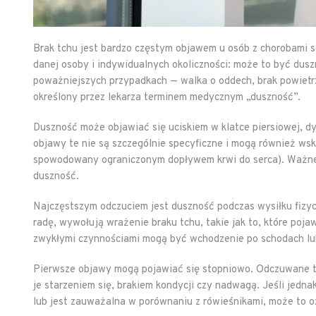
Brak tchu jest bardzo częstym objawem u osób z chorobami s
danej osoby i indywidualnych okoliczności: może to być dusz
poważniejszych przypadkach — walka o oddech, brak powietrz
określony przez lekarza terminem medycznym „duszność”.
Duszność może objawiać się uciskiem w klatce piersiowej, d
objawy te nie są szczególnie specyficzne i mogą również wsk
spowodowany ograniczonym dopływem krwi do serca). Ważne, b
duszność.
Najczęstszym odczuciem jest duszność podczas wysiłku fizycz
radę, wywołują wrażenie braku tchu, takie jak to, które poja
zwykłymi czynnościami mogą być wchodzenie po schodach lub 
Pierwsze objawy mogą pojawiać się stopniowo. Odczuwane tr
je starzeniem się, brakiem kondycji czy nadwagą. Jeśli jedn
lub jest zauważalna w porównaniu z rówieśnikami, może to o