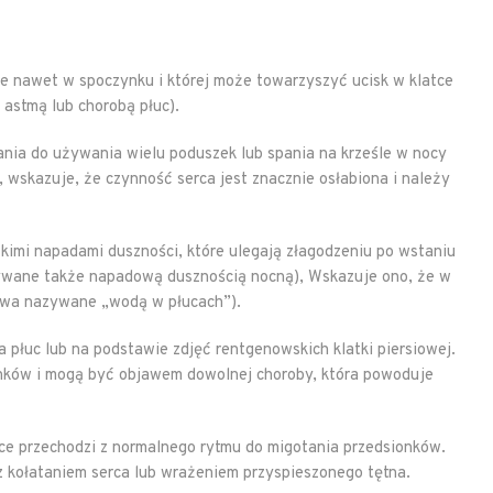
e nawet w spoczynku i której może towarzyszyć ucisk w klatce
astmą lub chorobą płuc).
łania do używania wielu poduszek lub spania na krześle w nocy
 wskazuje, że czynność serca jest znacznie osłabiona i należy
kimi napadami duszności, które ulegają złagodzeniu po wstaniu
nazywane także napadową dusznością nocną), Wskazuje ono, że w
bywa nazywane „wodą w płucach”).
płuc lub na podstawie zdjęć rentgenowskich klatki piersiowej.
onków i mogą być objawem dowolnej choroby, która powoduje
ce przechodzi z normalnego rytmu do migotania przedsionków.
 z kołataniem serca lub wrażeniem przyspieszonego tętna.