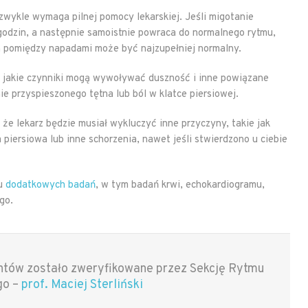
wykle wymaga pilnej pomocy lekarskiej. Jeśli migotanie
 godzin, a następnie samoistnie powraca do normalnego rytmu,
 pomiędzy napadami może być najzupełniej normalny.
, jakie czynniki mogą wywoływać duszność i inne powiązane
ie przyspieszonego tętna lub ból w klatce piersiowej.
że lekarz będzie musiał wykluczyć inne przyczyny, takie jak
piersiowa lub inne schorzenia, nawet jeśli stwierdzono u ciebie
gu
dodatkowych badań
, w tym badań krwi, echokardiogramu,
go.
entów zostało zweryfikowane przez Sekcję Rytmu
go –
prof. Maciej Sterliński