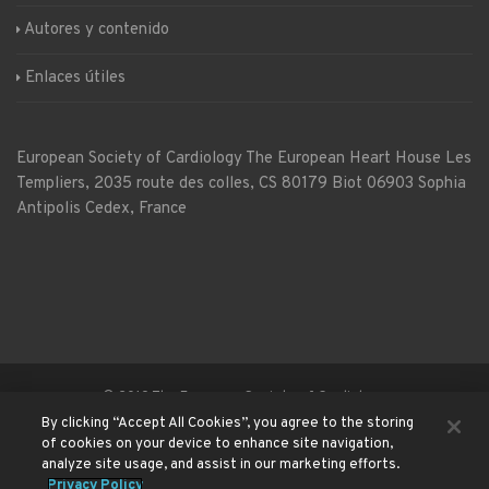
Autores y contenido
Enlaces útiles
European Society of Cardiology
The European Heart House
Les
Templiers, 2035 route des colles, CS 80179 Biot 06903 Sophia
Antipolis Cedex, France
© 2019 The European Society of Cardiology
By clicking “Accept All Cookies”, you agree to the storing
of cookies on your device to enhance site navigation,
Nuestra misión y condiciones de uso
Política de privacidad
analyze site usage, and assist in our marketing efforts.
Privacy Policy