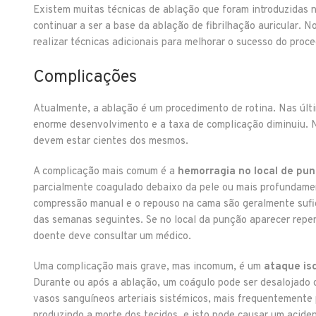
Existem muitas técnicas de ablação que foram introduzidas 
continuar a ser a base da ablação de fibrilhação auricular. 
realizar técnicas adicionais para melhorar o sucesso do proc
Complicações
Atualmente, a ablação é um procedimento de rotina. Nas últ
enorme desenvolvimento e a taxa de complicação diminuiu. N
devem estar cientes dos mesmos.
A complicação mais comum é a
hemorragia no local de pun
parcialmente coagulado debaixo da pele ou mais profundame
compressão manual e o repouso na cama são geralmente sufi
das semanas seguintes. Se no local da punção aparecer repe
doente deve consultar um médico.
Uma complicação mais grave, mas incomum, é um
ataque isq
Durante ou após a ablação, um coágulo pode ser desalojado d
vasos sanguíneos arteriais sistémicos, mais frequentemente 
produzindo a morte dos tecidos, e isto pode causar um aciden