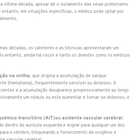
na última década, apesar de o isolamento das veias pulmonares
No entanto, em situações específicas, o médico pode optar por
edimento.
imas décadas, os cateteres e as técnicas apresentaram um
o entanto, ainda há riscos e tanto os doentes como os médicos
ção na virilha
, que origina a acumulação de sangue
nte (hematoma), frequentemente sensível ou doloroso. A
cientes e a acumulação desaparece progressivamente ao longo
ntinamente um nódulo ou este aumentar e tornar-se doloroso, o
uémico transitório (AIT)
ou acidente vascular cerebral
.
e dentro do aurícula esquerda e migrar para qualquer um dos
para o cérebro, bloqueando o fornecimento de oxigénio e
te vascular cerebral.