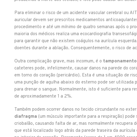
Para eliminar o risco de um acidente vascular cerebral ou AI
auricular devem ser prescritos medicamentos anticoagulante
procedimento e até um mínimo de quatro semanas após o pro
maioria dos médicos realiza uma ecocardiografia transesofág
para garantir que não existem coágulos na aurícula esquerd
doentes durante a ablação. Consequentemente, o risco de aci
Outra complicação grave, mas incomum, é o
tamponamento 
cateteres pode, infelizmente, causar danos na parede do cor
em torno do coração (pericárdio). Esta é uma situação de ris
uma punção de agulha abaixo do esterno pode ser utilizada p
para drenar o sangue. Normalmente, isto é suficiente para r
de aproximadamente 1 a 2%.
Também podem ocorrer danos no tecido circundante no exteri
diafragma
(um músculo importante para a respiração) pode 
criobalão, causando falta de ar, mas normalmente recupera 
que está localizado logo atrás da parede traseira da aurícul