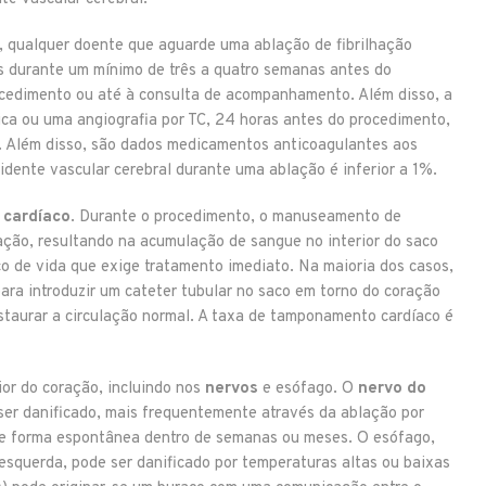
T, qualquer doente que aguarde uma ablação de fibrilhação
s durante um mínimo de três a quatro semanas antes do
cedimento ou até à consulta de acompanhamento. Além disso, a
ica ou uma angiografia por TC, 24 horas antes do procedimento,
a. Além disso, são dados medicamentos anticoagulantes aos
dente vascular cerebral durante uma ablação é inferior a 1%.
cardíaco
. Durante o procedimento, o manuseamento de
ação, resultando na acumulação de sangue no interior do saco
co de vida que exige tratamento imediato. Na maioria dos casos,
ara introduzir um cateter tubular no saco em torno do coração
estaurar a circulação normal. A taxa de tamponamento cardíaco é
or do coração, incluindo nos
nervos
e esófago. O
nervo do
ser danificado, mais frequentemente através da ablação por
de forma espontânea dentro de semanas ou meses. O esófago,
a esquerda, pode ser danificado por temperaturas altas ou baixas