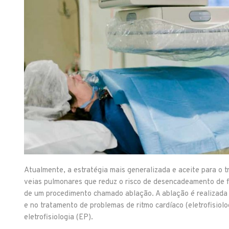
Atualmente, a estratégia mais generalizada e aceite para o tr
veias pulmonares que reduz o risco de desencadeamento de fib
de um procedimento chamado ablação. A ablação é realizada 
e no tratamento de problemas de ritmo cardíaco (eletrofisiolo
eletrofisiologia (EP).