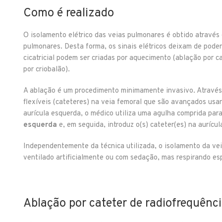
Como é realizado
O isolamento elétrico das veias pulmonares é obtido através 
pulmonares. Desta forma, os sinais elétricos deixam de poder
cicatricial podem ser criadas por aquecimento (ablação por c
por criobalão).
A ablação é um procedimento minimamente invasivo. Atravé
flexíveis (cateteres) na veia femoral que são avançados usan
aurícula esquerda, o médico utiliza uma agulha comprida par
esquerda
e, em seguida, introduz o(s) cateter(es) na aurícu
Independentemente da técnica utilizada, o isolamento da vei
ventilado artificialmente ou com sedação, mas respirando e
Ablação por cateter de radiofrequênc