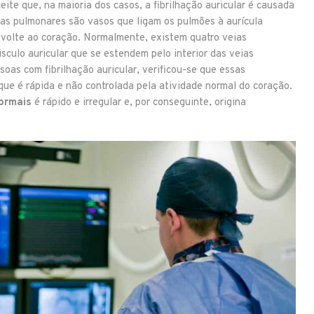
te que, na maioria dos casos, a fibrilhação auricular é causada
ias pulmonares são vasos que ligam os pulmões à aurícula
volte ao coração. Normalmente, existem quatro veias
sculo auricular que se estendem pelo interior das veias
oas com fibrilhação auricular, verificou-se que essas
ue é rápida e não controlada pela atividade normal do coração.
ormais
é rápido e irregular e, por conseguinte, origina