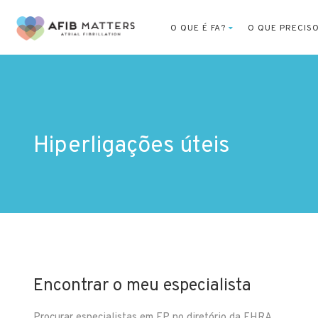
O QUE É FA?
O QUE PRECIS
Hiperligações úteis
Encontrar o meu especialista
Procurar especialistas em EP no diretório da EHRA.