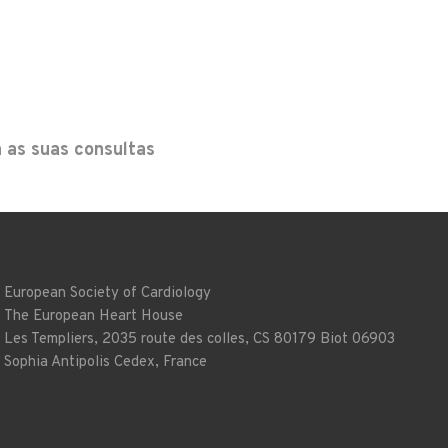
 as suas consultas
European Society of Cardiology
The European Heart House
Les Templiers, 2035 route des colles, CS 80179 Biot 06903
Sophia Antipolis Cedex, France