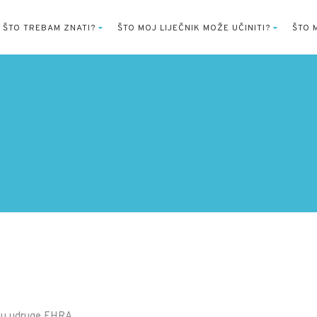
ŠTO TREBAM ZNATI?
ŠTO MOJ LIJEČNIK MOŽE UČINITI?
ŠTO 
giju udruge EHRA.