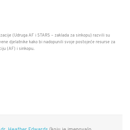
zacije (Udruga AF i STARS – zaklada za sinkopu) razvili su
vene djelatnike kako bi nadopunili svoje postojeće resurse za
ciju (AF) i sinkopu.
e
dr. Heather Edwards
(koju je imenovalo