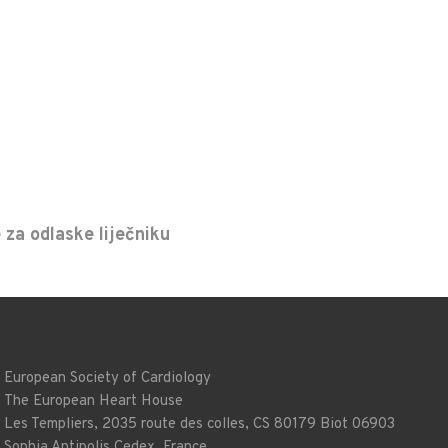
 za odlaske liječniku
European Society of Cardiology
The European Heart House
Les Templiers, 2035 route des colles, CS 80179 Biot 06903
Sophia Antipolis Cedex, France