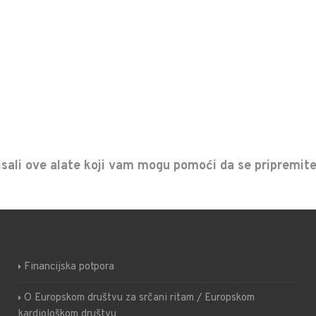
pisali ove alate koji vam mogu pomoći da se pripremite
Financijska potpora
O Europskom društvu za srčani ritam / Europskom
kardiološkom društvu