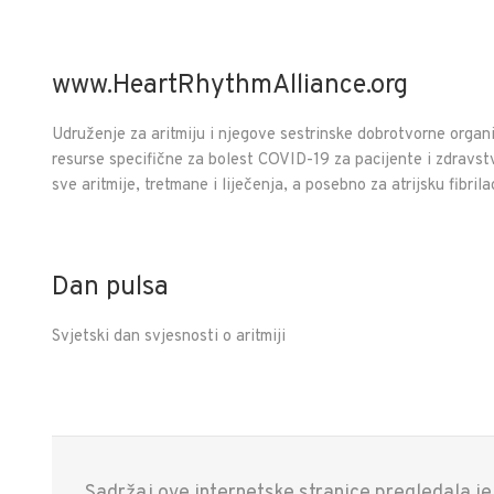
www.HeartRhythmAlliance.org
Udruženje za aritmiju i njegove sestrinske dobrotvorne organi
resurse specifične za bolest COVID-19 za pacijente i zdravst
sve aritmije, tretmane i liječenja, a posebno za atrijsku fibrila
Dan pulsa
Svjetski dan svjesnosti o aritmiji
Sadržaj ove internetske stranice pregledala j