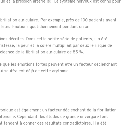
aque et la pression artérielle). Ce système nerveux est connu pour
ibrillation auriculaire. Par exemple, près de 100 patients ayant
ner leurs émotions quotidiennement pendant un an.
tions décrites. Dans cette petite série de patients, il a été
stesse, la peur et la colère multipliait par deux le risque de
ncidence de la fibrillation auriculaire de 85 %.
e que les émotions fortes peuvent être un facteur déclenchant
 qui souffraient déjà de cette arythmie.
ronique est également un facteur déclenchant de la fibrillation
autonome. Cependant, les études de grande envergure font
 tendent à donner des résultats contradictoires. Il a été