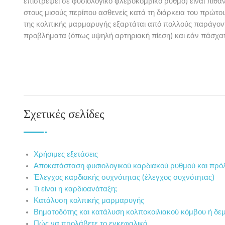
επιστρέψει σε φυσιολογικό φλεβοκομβικό ρυθμό) είναι πιθα
στους μισούς περίπου ασθενείς κατά τη διάρκεια του πρώτο
της κολπικής μαρμαρυγής εξαρτάται από πολλούς παράγοντ
προβλήματα (όπως υψηλή αρτηριακή πίεση) και εάν πάσχατ
Σχετικές σελίδες
Χρήσιμες εξετάσεις
Αποκατάσταση φυσιολογικού καρδιακού ρυθμού και πρ
Έλεγχος καρδιακής συχνότητας (έλεγχος συχνότητας)
Τι είναι η καρδιοανάταξη;
Κατάλυση κολπικής μαρμαρυγής
Βηματοδότης και κατάλυση κολποκοιλιακού κόμβου ή δεμ
Πώς να προλάβετε το εγκεφαλικό