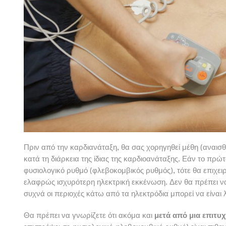
Πριν από την καρδιανάταξη, θα σας χορηγηθεί μέθη (αναισθη
κατά τη διάρκεια της ίδιας της καρδιοανάταξης. Εάν το πρώ
φυσιολογικό ρυθμό (φλεβοκομβικός ρυθμός), τότε θα επιχει
ελαφρώς ισχυρότερη ηλεκτρική εκκένωση. Δεν θα πρέπει να
συχνά οι περιοχές κάτω από τα ηλεκτρόδια μπορεί να είναι 
Θα πρέπει να γνωρίζετε ότι ακόμα και
μετά από μια επιτυ