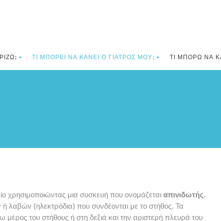
ΡΊΖΩ;
ΤΙ ΜΠΟΡΕΊ ΝΑ ΚΆΝΕΙ Ο ΓΙΑΤΡΌΣ ΜΟΥ;
ΤΙ ΜΠΟΡΏ ΝΑ Κ
είο χρησιμοποιώντας μια συσκευή που ονομάζεται
απινιδωτής
.
ή λαβών (ηλεκτρόδια) που συνδέονται με το στήθος. Τα
 μέρος του στήθους ή στη δεξιά και την αριστερή πλευρά του