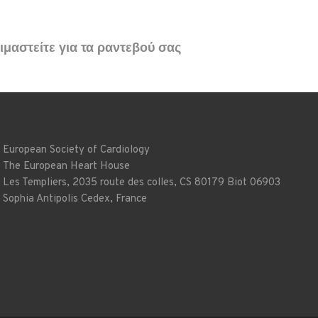
μαστείτε για τα ραντεβού σας
European Society of Cardiology
The European Heart House
Les Templiers, 2035 route des colles, CS 80179 Biot 06903
Sophia Antipolis Cedex, France