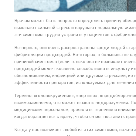
Врачам может быть непросто определить причину обморо
вызывают сильный стресс и нарушают нормальную жизнь
эти симптомы трудно устранить у пациентов с фибрилл
Во-первых, они очень распространены среди людей ста
фибрилляции предсердий. Во-вторых, в большинстве сл
причиной симптомов (если только она не возникает очен
предсердий может косвенно способствовать инсульту ил
обезвоживанием, инфекцией или другими стрессами, ко
эффективности препаратов, используемых для лечения
Термины «головокружение», «вертиго», «предобморочное
взаимозаменяемо, что может вызвать недоразумения. П
медицинским персоналом, проявлять терпение и вниман
когда обращаетесь к врачу, чтобы он мог поставить пра
Когда у вас возникает любой из этих симптомов, важно 