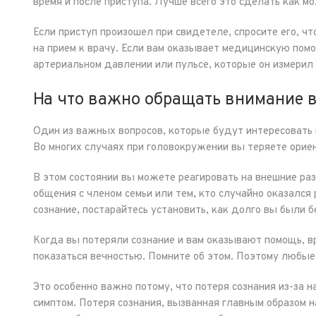
время и после приступа. Лучше всего это сделать как мо
Если приступ произошел при свидетеле, спросите его, чт
на прием к врачу. Если вам оказывает медицинскую пом
артериальном давлении или пульсе, которые он измерил 
На что важно обращать внимание в
Один из важных вопросов, которые будут интересовать в
Во многих случаях при головокружении вы теряете ориен
В этом состоянии вы можете реагировать на внешние ра
общения с членом семьи или тем, кто случайно оказалс
сознание, постарайтесь установить, как долго вы были б
Когда вы потеряли сознание и вам оказывают помощь, в
показаться вечностью. Помните об этом. Поэтому любы
Это особенно важно потому, что потеря сознания из-за 
симптом. Потеря сознания, вызванная главным образом 