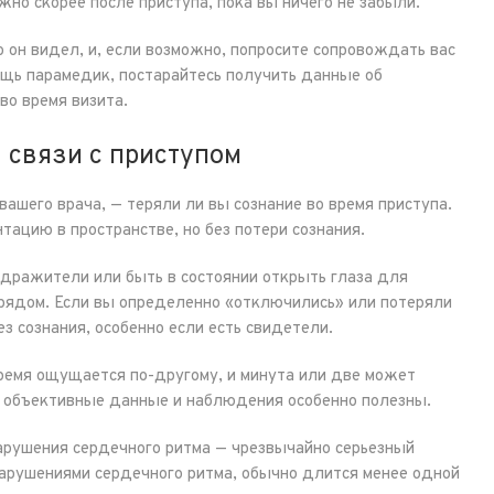
жно скорее после приступа, пока вы ничего не забыли.
о он видел, и, если возможно, попросите сопровождать вас
ощь парамедик, постарайтесь получить данные об
во время визита.
 связи с приступом
ашего врача, — теряли ли вы сознание во время приступа.
тацию в пространстве, но без потери сознания.
здражители или быть в состоянии открыть глаза для
я рядом. Если вы определенно «отключились» или потеряли
ез сознания, особенно если есть свидетели.
ремя ощущается по-другому, и минута или две может
е объективные данные и наблюдения особенно полезны.
нарушения сердечного ритма — чрезвычайно серьезный
нарушениями сердечного ритма, обычно длится менее одной