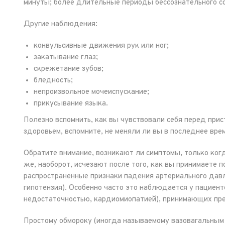
минуты; более длительные периоды бессознательного со
Другие наблюдения:
конвульсивные движения рук или ног;
закатывание глаз;
скрежетание зубов;
бледность;
непроизвольное мочеиспускание;
прикусывание языка.
Полезно вспомнить, как вы чувствовали себя перед прист
здоровьем, вспомните, не меняли ли вы в последнее вре
Обратите внимание, возникают ли симптомы, только когд
же, наоборот, исчезают после того, как вы принимаете 
распространенные признаки падения артериального дав
гипотензия). Особенно часто это наблюдается у пациен
недостаточностью, кардиомиопатией), принимающих пр
Простому обмороку (иногда называемому вазовагальным 