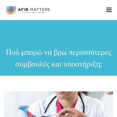
Πού μπορώ να βρω περισσότερες
συμβουλές και υποστήριξη;