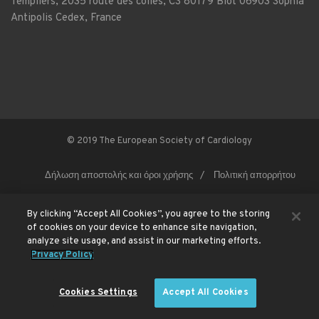
Templiers, 2035 route des colles, CS 80179 Biot 06903 Sophia
Antipolis Cedex, France
© 2019 The European Society of Cardiology
Δήλωση αποστολής και όροι χρήσης
Πολιτική απορρήτου
By clicking “Accept All Cookies”, you agree to the storing
This site is registered on
of cookies on your device to enhance site navigation,
wpml.org
as a development site. Switch to a production
site key to
remove this banner
.
analyze site usage, and assist in our marketing efforts.
Privacy Policy
Cookies Settings
Accept All Cookies